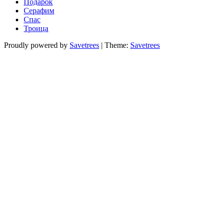
Подарок
Серафим
Спас
Троица
Proudly powered by
Savetrees
|
Theme:
Savetrees